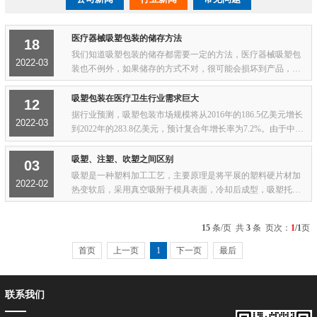
医疗器械吸塑包装的储存方法
18
我们知道吸塑包装的储存都需要一定的方法，医疗器械吸塑包
2022-03
装也不例外，如果储存的方式不对，很可能会损坏到产品，继
而影响到产品的正常使用。我们知道医疗器械吸塑包装的使用
是很不错的，应用范围广，发挥的作用强，这些优势让我们更
吸塑包装在医疗卫生行业需求巨大
12
明白要好好储存医疗器械吸塑包装的重要性。那么我们该如何
据行业预测，吸塑包装市场规模将从2016年的186.5亿美元增长
2022-03
进行储存呢？ 1、不要把......
到2022年的283.8亿美元，预计复合年增长率为7.2%。由于中产
阶级人口增长、医疗卫生行业需求增加、使用方便包装的普
及，预计吸塑包装市场将快速增长。在材料的基础上，塑料薄
吸塑、注塑、吹塑之间区别
03
膜板块在预测期内增长迅速，占2015年Z的很大份额。在技术
吸塑是一种塑料加工工艺，主要原理是将平展的塑料硬片材加
2022-02
的......
热变软后，采用真空吸附于模具表面，冷却后成型，吸塑托盘
厂家比较一下吸塑，注塑，吹塑之间区别。 一，吸塑 吸塑一种
塑料加工工艺，主要原理是将平展的塑料硬片材加热变软后，
15
条/页 共
3
条 页次：
1
/1
页
采用真空吸附于模具表面，冷却后成型，广泛用于塑料包装、
灯饰......
首页
上一页
1
下一页
最后
联系我们