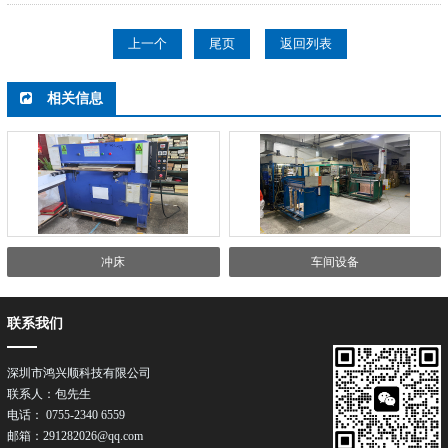
上一个
尾页
返回列表
相关信息
冲床
车间设备
联系我们
深圳市鸿兴顺科技有限公司
联系人：包先生
电话： 0755-2340 6559
邮箱：291282026@qq.com