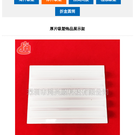
折盒圆筒
厚片吸塑饰品展示架